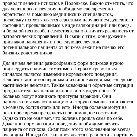
проводят лечение психозов в Подольске. Важно отметить, что
для успешного излечения необходимо своевременно
обратиться за помощью медицинских специалистов,
поскольку психоз является серьезным нарушением душевного
состояния, проявляющимся в виде галлюцинаций или бреда,
и больной неспособен самостоятельно отличить реальность от
патологических проявлений. В связи с этим, обнаружение
признаков нарушения и последующее лечение
потенциального пациента от психоза лежит на плечах его
близких родственников.
Для начала лечения разнообразных форм психозов нужно
подтвердить наличие симптомов. Первым тревожным
сигналом является изменение нормального поведения.
Человек становится нервным и излишне активным, совершает
хаотические действия. Также возможны и обратные ситуации:
продолжительная неподвижность и отчужденность. У
больных могут возникать приступы паранойи. Они
панически вызывают полицию и скорую помощь, запираются
в комнате, боятся спать или есть. Иногда больные могут на
некоторое время преодолеть свое немощное состояние.
Однако это не означает, что болезнь прошла сама по себе.
Даже при нормализации поведения необходимо лечить
пациента от психоза. Симптомы этого заболевания не всегда
очевидны. Иногда болезнь проявляется в ревности к партнеру