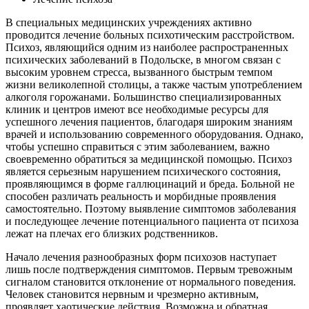
В специальных медицинских учреждениях активно
проводится лечение больных психотическим расстройством.
Психоз, являющийся одним из наиболее распространенных
психических заболеваний в Подольске, в многом связан с
высоким уровнем стресса, вызванного быстрым темпом
жизни великолепной столицы, а также частым употреблением
алкоголя горожанами. Большинство специализированных
клиник и центров имеют все необходимые ресурсы для
успешного лечения пациентов, благодаря широким знаниям
врачей и использованию современного оборудования. Однако,
чтобы успешно справиться с этим заболеванием, важно
своевременно обратиться за медицинской помощью. Психоз
является серьезным нарушением психического состояния,
проявляющимся в форме галлюцинаций и бреда. Больной не
способен различать реальность и морбидные проявления
самостоятельно. Поэтому выявление симптомов заболевания
и последующее лечение потенциального пациента от психоза
лежат на плечах его близких родственников.
Начало лечения разнообразных форм психозов наступает
лишь после подтверждения симптомов. Первым тревожным
сигналом становится отклонение от нормального поведения.
Человек становится нервным и чрезмерно активным,
проявляет хаотические действия. Возможна и обратная