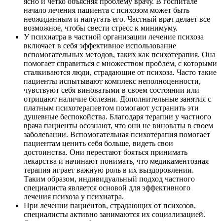
ясно и четко объясняя проблему врачу. В госпитале
начало лечения пациента с психозом может быть
неожиданным и напугать его. Частный врач делает все
возможное, чтобы свести стресс к минимуму.
У психиатра в частной организации лечение психоза
включает в себя эффективное использование
вспомогательных методов, таких как психотерапия. Она
помогает справиться с множеством проблем, с которыми
сталкиваются люди, страдающие от психоза. Часто такие
пациенты испытывают комплекс неполноценности,
чувствуют себя виноватыми в своем состоянии или
отрицают наличие болезни. Дополнительные занятия с
платным психотерапевтом помогают устранить эти
душевные беспокойства. Благодаря терапии у частного
врача пациенты осознают, что они не виноваты в своем
заболевании. Вспомогательная психотерапия помогает
пациентам ценить себя больше, видеть свои
достоинства. Они перестают бояться принимать
лекарства и начинают понимать, что медикаментозная
терапия играет важную роль в их выздоровлении.
Таким образом, индивидуальный подход частного
специалиста является основой для эффективного
лечения психоза у психиатра.
При лечении пациентов, страдающих от психозов,
специалисты активно занимаются их социализацией.