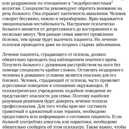
или раздражении по отношению к "недобросовестным"
коллегам. Специалисты рекомендуют обратить внимание на
речь больного. Она отражает хаотичность мышления. Человек
говорит бессвязно, неясно и неразборчиво. Ярко выражается
эмоциональная нестабильность. Настроение психически
больного меняется от депрессивного до восторженного за
несколько минут. Чем раньше семья заметит проявление
болезни, тем проще будет вылечить пациента. Но лечение
психозов проводится даже на поздних стадиях заболевания.
Лечение пациента, страдающего от психоза, должно
обязательно проходить под наблюдением опытного врача.
Получить больного с душевным расстройством на ноги без
помощи специалиста крайне сложно. Оставлять нездорового
человека в домашних условиях является опасным для его
близких. Человек, страдающий от психоза, часто проявляет
агрессивное поведение в отношении окружающих. В
психиатрических учреждениях подобное поведение не
представляет опасности для семьи. Поэтому наиболее
разумным решением будет доверить лечение психоза
профессионалам. Для того чтобы врач мог составить
грамотный и адекватный план терапии, необходимо
предоставить всю информацию о состоянии пациента. Если
больной употреблял алкоголь или наркотики, необходимо
обязательно сообщить об этом психиатру. Также важно, чтобы