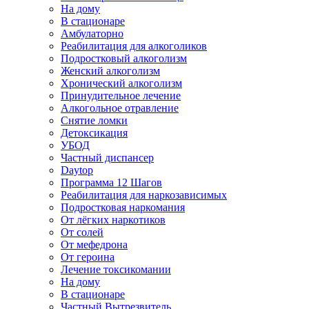
На дому
В стационаре
Амбулаторно
Реабилитация для алкоголиков
Подростковый алкоголизм
Женский алкоголизм
Хронический алкоголизм
Принудительное лечение
Алкогольное отравление
Снятие ломки
Детоксикация
УБОД
Частный диспансер
Daytop
Программа 12 Шагов
Реабилитация для наркозависимых
Подростковая наркомания
От лёгких наркотиков
От солей
От мефедрона
От героина
Лечение токсикомании
На дому
В стационаре
Частный Вытрезвитель