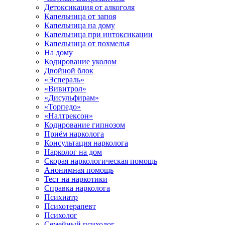
Детоксикация от алкоголя
Капельница от запоя
Капельница на дому
Капельница при интоксикации
Капельница от похмелья
На дому
Кодирование уколом
Двойной блок
«Эспераль»
«Вивитрол»
«Дисульфирам»
«Торпедо»
«Налтрексон»
Кодирование гипнозом
Приём нарколога
Консультация нарколога
Нарколог на дом
Скорая наркологическая помощь
Анонимная помощь
Тест на наркотики
Справка нарколога
Психиатр
Психотерапевт
Психолог
Семейный психолог