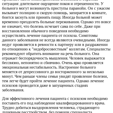
ситуация: длительное ощущение покоя и отрешенности. У
больного могут возникнуть приступы паранойи. Он с ужасом
вызывает полицию и скорую помощь, запирается в комнате,
боится заснуть или принять пищу. Иногда больной может
временно преодолеть больные переживания. Однако это вовсе
не означает, что болезнь исчезает сама по себе. Даже при
восстановлении обычного поведения необходимо
осуществлять лечение пациента от психоза. Симптомы
данного заболевания не всегда являются очевидными. Иногда
недуг проявляется в ревности к партнеру или в раздражении
по отношению к "недобросовестным" коллегам. Специалисты
рекомендуют обратить внимание на речь больного. Она
отражает беспорядочность мышления. Человек выражается
бессвязно, непонятно и сбивчиво. Очень ярко проявляется
эмоциональная нестабильность. Настроение больного
меняется от депрессивного до восторженного за несколько
минут. Чем раньше члены семьи увидят проявление болезни,
тем легче будет пройти лечение пациента. Однако лечение
психозов проводится даже в запущенных стадиях
заболевания.
Для эффективного лечения пациента с психозом необходимо
поставить его под наблюдение квалифицированного врача.
Трудно добиться выздоровления человека, страдающего
душевным расстройством, без помощи специалиста.