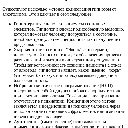
Существуют несколько методов кодирования гипнозом от
алкоголизма. Это включает в себя следующее:
Гипнотерапия с использованием суггестивных
элементов. Гипнолог включает однообразную мелодию,
которая помогает человеку погрузиться в состояние,
подобное трансу. Затем специалист ставит внушение о
вреде алкоголя.
Якорная техника гипноза. "Якорь" - это термин,
используемый в психиатрии для обозначения привязки
размышлений и эмоций к определенному ощущению.
Чтобы запрограммировать сознание пациента на отказ
от алкоголя, гипнолог выясняет, какой именно "якорь"
(это может быть звук или запах) вызывает доверие и
благосклонность.
Нейролингвистическое программирование (НЛП)
представляет собой одну из наиболее спорных техник
при лечении алкоголизма. Ее официальное признание
отсутствует в психиатрии. Концепция этого метода
заключается в воздействии на психику человека через
использование специальных фраз, жестов или имитации
поведения других людей.
Аутотренинг (самовнушение) основывается на
применении схожих фразовых шаблонов, таких как: «Я