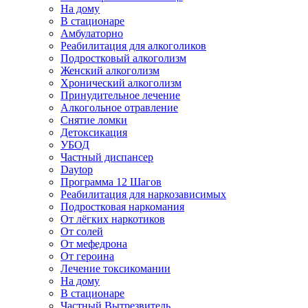
На дому
В стационаре
Амбулаторно
Реабилитация для алкоголиков
Подростковый алкоголизм
Женский алкоголизм
Хронический алкоголизм
Принудительное лечение
Алкогольное отравление
Снятие ломки
Детоксикация
УБОД
Частный диспансер
Daytop
Программа 12 Шагов
Реабилитация для наркозависимых
Подростковая наркомания
От лёгких наркотиков
От солей
От мефедрона
От героина
Лечение токсикомании
На дому
В стационаре
Частный Вытрезвитель