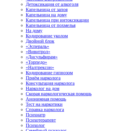
Детоксикация от алкоголя
Капельница от запоя
Капельница на дому
Капельница при интоксикации
Капельница от похмелья
На дому
Кодирование уколом
Двойной блок
«Эспераль»
«Вивитрол»
«Дисульфирам»
«Торпедо»
«Налтрексон»
Кодирование гипнозом
Приём нарколога
Консультация нарколога
Нарколог на дом
Скорая наркологическая помощь
Анонимная помощь
Тест на наркотики
Справка нарколога
Психиатр
Психотерапевт
Психолог
Семейный психолог