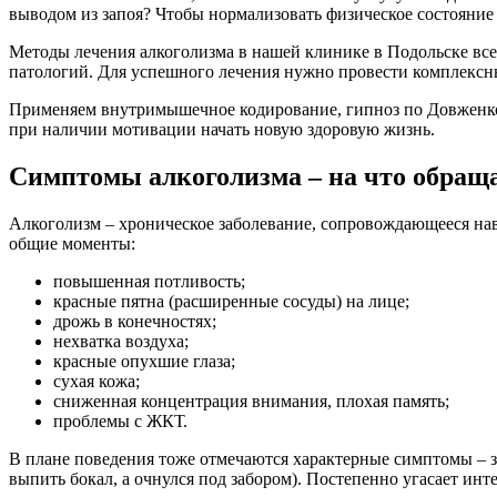
выводом из запоя? Чтобы нормализовать физическое состояние –
Методы лечения алкоголизма в нашей клинике в Подольске всег
патологий. Для успешного лечения нужно провести комплексны
Применяем внутримышечное кодирование, гипноз по Довженко, 
при наличии мотивации начать новую здоровую жизнь.
Симптомы алкоголизма – на что обращ
Алкоголизм – хроническое заболевание, сопровождающееся на
общие моменты:
повышенная потливость;
красные пятна (расширенные сосуды) на лице;
дрожь в конечностях;
нехватка воздуха;
красные опухшие глаза;
сухая кожа;
сниженная концентрация внимания, плохая память;
проблемы с ЖКТ.
В плане поведения тоже отмечаются характерные симптомы – з
выпить бокал, а очнулся под забором). Постепенно угасает инт