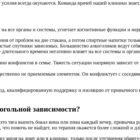
усилия всегда окупаются. Команда врачей нашей клиники знает, 
 на все органы и системы, угнетает когнитивные функции и нер
ния от проблем на дне стакана, а потом спиртные напитки тол
астые спутники зависимых. Большинство алкоголиков ведут себя
е длительного времени негативно влияет на все системы и орг
н конфликтов в семье. Тяжесть ситуации напрямую зависит от з
ественно не приемлемым элементом. Он конфликтует с соседям
ход, квалифицированную поддержку и изоляцию от привычного 
когольной зависимости?
 это тяга выпить бокал вина или пива каждый вечер, привычка р
т, что помочь не выйдет, но терапия окажется более сложной и д
из запоя на дому или в клинике, только после улучшения общег