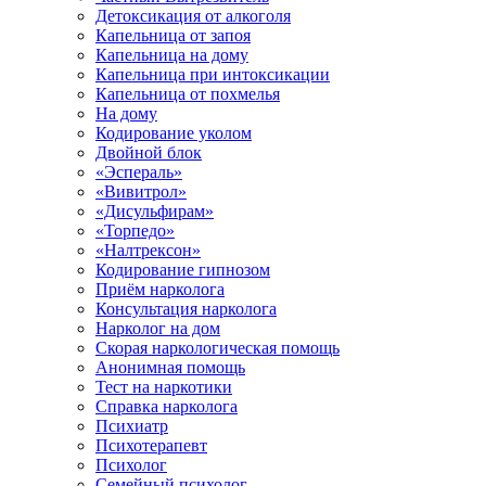
Детоксикация от алкоголя
Капельница от запоя
Капельница на дому
Капельница при интоксикации
Капельница от похмелья
На дому
Кодирование уколом
Двойной блок
«Эспераль»
«Вивитрол»
«Дисульфирам»
«Торпедо»
«Налтрексон»
Кодирование гипнозом
Приём нарколога
Консультация нарколога
Нарколог на дом
Скорая наркологическая помощь
Анонимная помощь
Тест на наркотики
Справка нарколога
Психиатр
Психотерапевт
Психолог
Семейный психолог