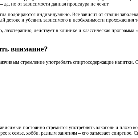
 да, но от зависимости данная процедура не лечит.
да подбираются индивидуально. Все зависит от стадии заболеван
й детокс и убедить зависимого в необходимости прохождения т
лазотерапию, действует в клинике и классическая программа «
ать внимание?
вязчивым стремление употреблять спиртосодержащие напитки. С
ависимый постоянно стремится употреблять алкоголь и плохо ко
ерес к семье, хобби, разным занятиям – его затмевает спиртное.