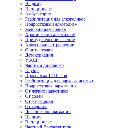
На дому
В стационаре
Амбулаторно
Реабилитация для алкоголиков
Подростковый алкоголизм
Женский алкоголизм
Хронический алкоголизм
Принудительное лечение
Алкогольное отравление
Снятие ломки
Детоксикация
УБОД
Частный диспансер
Daytop
Программа 12 Шагов
Реабилитация для наркозависимых
Подростковая наркомания
От лёгких наркотиков
От солей
От мефедрона
От героина
Лечение токсикомании
На дому
В стационаре
Частный Вытрезвитель