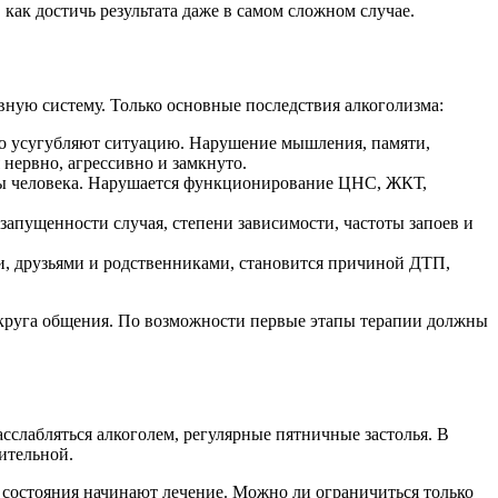
как достичь результата даже в самом сложном случае.
вную систему. Только основные последствия алкоголизма:
ько усугубляют ситуацию. Нарушение мышления, памяти,
 нервно, агрессивно и замкнуто.
аны человека. Нарушается функционирование ЦНС, ЖКТ,
апущенности случая, степени зависимости, частоты запоев и
и, друзьями и родственниками, становится причиной ДТП,
круга общения. По возможности первые этапы терапии должны
асслабляться алкоголем, регулярные пятничные застолья. В
лительной.
о состояния начинают лечение. Можно ли ограничиться только