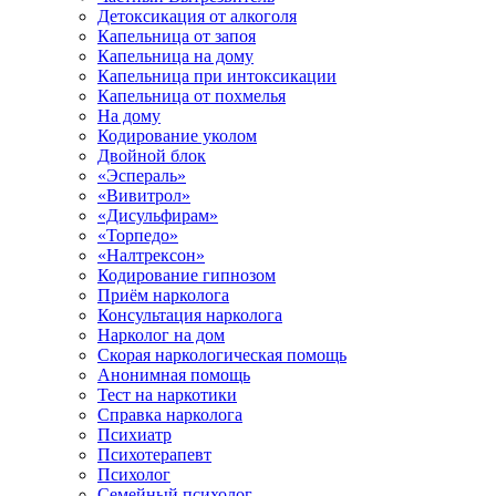
Детоксикация от алкоголя
Капельница от запоя
Капельница на дому
Капельница при интоксикации
Капельница от похмелья
На дому
Кодирование уколом
Двойной блок
«Эспераль»
«Вивитрол»
«Дисульфирам»
«Торпедо»
«Налтрексон»
Кодирование гипнозом
Приём нарколога
Консультация нарколога
Нарколог на дом
Скорая наркологическая помощь
Анонимная помощь
Тест на наркотики
Справка нарколога
Психиатр
Психотерапевт
Психолог
Семейный психолог