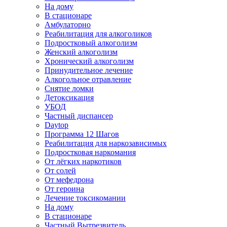
На дому
В стационаре
Амбулаторно
Реабилитация для алкоголиков
Подростковый алкоголизм
Женский алкоголизм
Хронический алкоголизм
Принудительное лечение
Алкогольное отравление
Снятие ломки
Детоксикация
УБОД
Частный диспансер
Daytop
Программа 12 Шагов
Реабилитация для наркозависимых
Подростковая наркомания
От лёгких наркотиков
От солей
От мефедрона
От героина
Лечение токсикомании
На дому
В стационаре
Частный Вытрезвитель