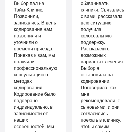
Выбор пал на
обзванивать
Индивидуальная
детоксикация
Тайм-Клиник.
клиники. Связалась
терапия
Позвонили,
с вами, рассказала
Гарантия
записались. В день
всю ситуацию,
Усиленная
кодирования нам
получила
длительной
позвонили и
колоссальную
детоксикация
ремиссии
уточнили о
поддержку.
Гарантия
времени приезда.
Рассказали о
Личный
Приехав к вам, мы
возможных
длительной
получили
вариантах лечения.
санузел
профессиональную
Выбор я
ремиссии
Больничный
консультацию о
остановила на
Личный
методах
кодировании.
лист
кодирования.
Поговорила, как
санузел
Кодирование было
мне
подобрано
рекомендовали, с
Больничный
индивидуально, в
сыновьями, и они
Записаться
лист
зависимости от
согласились
наших
поехать в клинику,
особенностей. Мы
чтобы самим