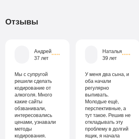
990
домашнему
руб
2-х
Отзывы
местная
комната
Все
Андрей
Наталья
опции
37 лет
39 лет
9
«Бюджетно»
Оптимальный
990
Мы с супругой
У меня два сына, и
Индивидуальная
руб
решили сделать
оба начали
кодирование от
регулярно
2-х местная
терапия
алкоголя. Много
выпивать.
палата
какие сайты
Молодые ещё,
Работа
обзванивали,
перспективные, а
Все
с
интересовались
тут такое. Решив не
опции
ценами, узнавали
откладывать эту
психологом
методы
проблему в долгий
«Стандарт»
кодирования.
ящик, я начала
Усиленная