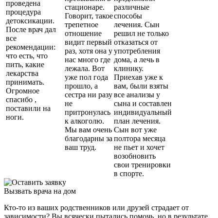
проведена
стационаре.
различные
процедура
Говорит, такое
способы
детоксикации.
трепетное
лечения. Сын
После врач дал
отношение
решил не только
все
видит первый
отказаться от
рекомендации:
раз, хотя она у
употребления
что есть, что
нас много где
дома, а лечь в
пить, какие
лежала. Вот
клинику.
лекарства
уже пол года
Приехав уже к
принимать.
прошло, а
вам, были взяты
Огромное
сестра ни разу
все анализы у
спасибо ,
не
сына и составлен
поставили на
притронулась
индивидуальный
ноги.
к алкоголю.
план лечения.
Мы вам очень
Сын вот уже
благодарны за
полтора месяца
ваш труд.
не пьет и хочет
возобновить
свои тренировки
в спорте.
Вызвать врача на дом
Кто-то из ваших родственников или друзей страдает от
зависимости? Вы всячески пытались помочь, но в результате