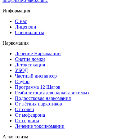
info@narko-alko.clinic
Информация
О нас
Лицензии
Специалисты
Наркомания
Лечение Наркомании
Снятие ломки
Детоксикация
УБОД
Частный диспансер
Daytop
Программа 12 Шагов
Реабилитация для наркозависимых
Подростковая наркомания
От лёгких наркотиков
От солей
От мефедрона
От героина
Лечение токсикомании
Алкоголизм