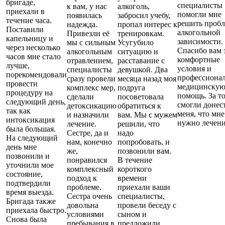
бригаде,
специалисты
к вам, у нас
алкоголь,
приехали в
помогли мне
появилась
забросил учебу,
течение часа.
решить проб
надежда.
пропал интерес к
Поставили
алкогольной
Привезли её
тренировкам.
капельницу и
зависимости.
мы с сильным
Усугубило
через несколько
Спасибо вам 
алкогольным
ситуацию и
часов мне стало
комфортные
отравлением,
расставание с
лучше,
условия и
специалисты
девушкой. Два
порекомендовали
профессиона
сразу провели
месяца назад моя
провести
медицинску
комплекс мер,
подруга
процедуру на
помощь. За то
сделали
посоветовала
следующий день,
смогли донес
детоксикацию
обратиться к
так как
меня, что мне
и назначили
вам. Мы с мужем
интоксикация
нужно лечени
лечение.
решили, что
была большая.
Сестре, да и
надо
На следующий
нам, конечно
попробовать, и
день мне
же,
позвонили вам.
позвонили и
понравился
В течение
уточнили мое
комплексный
короткого
состояние,
подход к
времени
подтвердили
проблеме.
приехали ваши
время выезда.
Сестра очень
специалисты,
Бригада также
довольна
провели беседу с
приехала быстро.
условиями
сыном и
Снова была
пребывания в
предложили