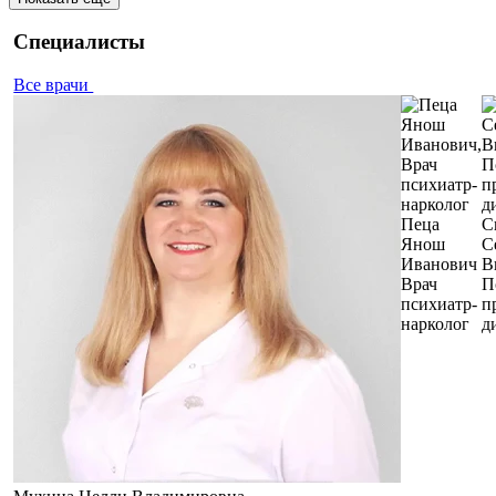
Специалисты
Все врачи
Пеца
С
Янош
С
Иванович
В
Врач
П
психиатр-
п
нарколог
д