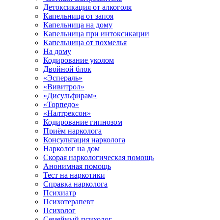
Детоксикация от алкоголя
Капельница от запоя
Капельница на дому
Капельница при интоксикации
Капельница от похмелья
На дому
Кодирование уколом
Двойной блок
«Эспераль»
«Вивитрол»
«Дисульфирам»
«Торпедо»
«Налтрексон»
Кодирование гипнозом
Приём нарколога
Консультация нарколога
Нарколог на дом
Скорая наркологическая помощь
Анонимная помощь
Тест на наркотики
Справка нарколога
Психиатр
Психотерапевт
Психолог
Семейный психолог