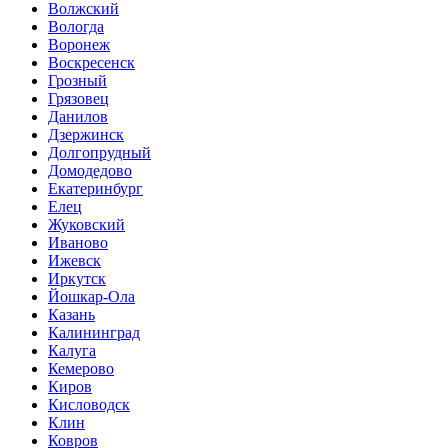
Волжский
Вологда
Воронеж
Воскресенск
Грозный
Грязовец
Данилов
Дзержинск
Долгопрудный
Домодедово
Екатеринбург
Елец
Жуковский
Иваново
Ижевск
Иркутск
Йошкар-Ола
Казань
Калининград
Калуга
Кемерово
Киров
Кисловодск
Клин
Ковров