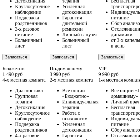
Детоксикация
терапия
Бесплатная
Круглосуточное
Усиленная
транспортир
наблюдение
детоксикация
Индивидуаль
Поддержка
Гарантия
питание
родственников
длительной
Сбор анализ
3-х разовое
ремиссии
Отслеживани
питание
Личный санузел
динамики
Больничный
Больничный
от 3-х капел
лист
лист
в день
Записаться
Записаться
Записаться
Бюджетно
По-домашнему
VIP
1 490 руб
3 990 руб
9 990 руб
4-х местная комната
2-х местная комната
1-я местная комнат
Диагностика
Все опции
Все опции «
Групповая
«Бюджетно»
домашнему»
терапия
Индивидуальная
Личный врач
Детоксикация
терапия
Бесплатная
Круглосуточное
Работа с
транспортир
наблюдение
психологом
Индивидуаль
Поддержка
Усиленная
питание
родственников
детоксикация
Сбор анализ
4-х разовое
Гарантия
Отслеживани