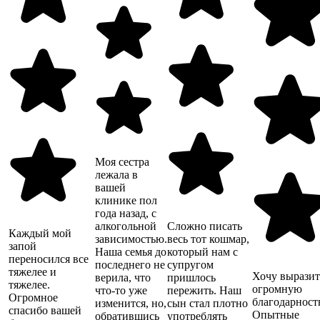
Моя сестра
лежала в
вашей
клинике пол
года назад, с
алкогольной
Сложно писать
Каждый мой
зависимостью.
весь тот кошмар,
запой
Наша семья до
который нам с
переносился все
последнего не
супругом
тяжелее и
Хочу выразит
верила, что
пришлось
тяжелее.
огромную
что-то уже
пережить. Наш
Огромное
благодарность
изменится, но,
сын стал плотно
спасибо вашей
Опытные
обратившись
употреблять