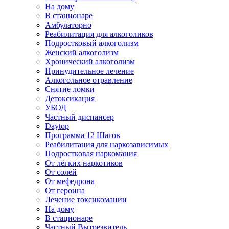
На дому
В стационаре
Амбулаторно
Реабилитация для алкоголиков
Подростковый алкоголизм
Женский алкоголизм
Хронический алкоголизм
Принудительное лечение
Алкогольное отравление
Снятие ломки
Детоксикация
УБОД
Частный диспансер
Daytop
Программа 12 Шагов
Реабилитация для наркозависимых
Подростковая наркомания
От лёгких наркотиков
От солей
От мефедрона
От героина
Лечение токсикомании
На дому
В стационаре
Частный Вытрезвитель