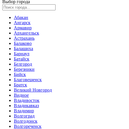
Выбор города
Абакан
Ангарск
Армавир
Архангельск
Астрахань
Балаково
Балашиха
Барнаул
Батайск
Белгород
Березники
Бийск
Благовещенск
Братск
Великий Новгород
Видное
Владивосток
Владикавказ
Владимир
Волгоград
Волгодонск
Волгореченск