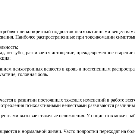
потребляет ли конкретный подросток психоактивными веществам
левания. Наиболее распространенные при токсикомании симптом
ельность;
адают зубы, развивается истощение, преждевременное старение 
кция;
анием психотропных веществ в кровь и постепенным распростра
вствие, головная боль.
ется в развитии постоянных тяжелых изменений в работе всего
оупотребления психоактивными веществами развиваются различн
ществами вызывает тяжелые осложнения. У пациентов может наб
щаются к нормальной жизни. Часто подростки переходят на боле