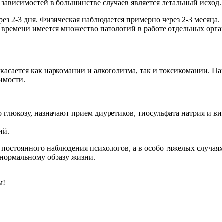
зависимостей в большинстве случаев является летальный исход.
ез 2-3 дня. Физическая наблюдается примерно через 2-3 месяца.
у времени имеется множество патологий в работе отдельных орга
касается как наркомании и алкоголизма, так и токсикомании. Па
имости.
 глюкозу, назначают прием диуретиков, тиосульфата натрия и в
ий.
остоянного наблюдения психологов, а в особо тяжелых случаях 
 нормальному образу жизни.
м!