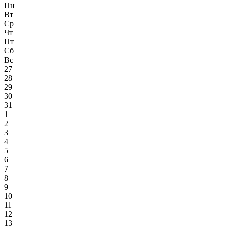
Пн
Вт
Ср
Чт
Пт
Сб
Вс
27
28
29
30
31
1
2
3
4
5
6
7
8
9
10
11
12
13