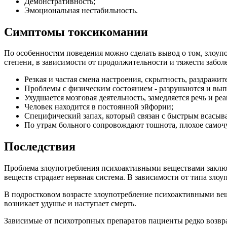
Демонстративность;
Эмоциональная нестабильность.
Симптомы токсикомании
По особенностям поведения можно сделать вывод о том, злоу
степени, в зависимости от продолжительности и тяжести забо
Резкая и частая смена настроения, скрытность, раздражит
Проблемы с физическим состоянием - разрушаются и вып
Ухудшается мозговая деятельность, замедляется речь и реа
Человек находится в постоянной эйфории;
Специфический запах, который связан с быстрым всасыв
По утрам больного сопровождают тошнота, плохое самочу
Последствия
Проблема злоупотребления психоактивными веществами заключа
веществ страдает нервная система. В зависимости от типа зл
В подростковом возрасте злоупотребление психоактивными ве
возникает удушье и наступает смерть.
Зависимые от психотропных препаратов пациенты редко возвра