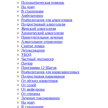
Психиатрическая помощь
На дому
В стационаре
Амбулаторно
Реабилитация для алкоголиков
Подростковый алкоголизм
Женский алкоголизм
Хронический алкоголизм
Принудительное лечение
Алкогольное отравление
Снятие ломки
Детоксикация
УБОД
Частный диспансер
Daytop
Программа 12 Шагов
Реабилитация для наркозависимых
Подростковая наркомания
От лёгких наркотиков
От солей
От мефедрона
От героина
Лечение токсикомании
На дому
В стационаре