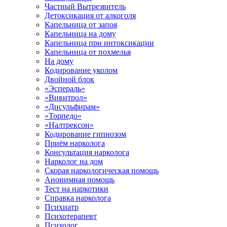
Частный Вытрезвитель
Детоксикация от алкоголя
Капельница от запоя
Капельница на дому
Капельница при интоксикации
Капельница от похмелья
На дому
Кодирование уколом
Двойной блок
«Эспераль»
«Вивитрол»
«Дисульфирам»
«Торпедо»
«Налтрексон»
Кодирование гипнозом
Приём нарколога
Консультация нарколога
Нарколог на дом
Скорая наркологическая помощь
Анонимная помощь
Тест на наркотики
Справка нарколога
Психиатр
Психотерапевт
Психолог